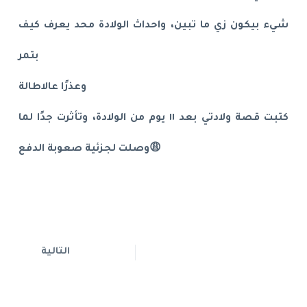
شيء بيكون زي ما تبين، واحداث الولادة محد يعرف كيف
بتمر
وعذرًا عالاطالة
كتبت قصة ولادتي بعد ١١ يوم من الولادة، وتأثرت جدًا لما
وصلت لجزئية صعوبة الدفع😩