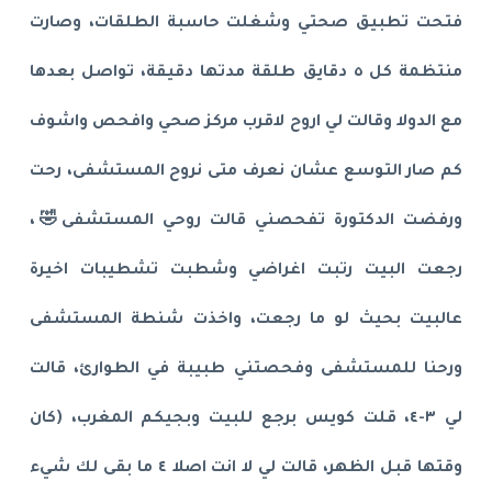
فتحت تطبيق صحتي وشغلت حاسبة الطلقات، وصارت
منتظمة كل ٥ دقايق طلقة مدتها دقيقة، تواصل بعدها
مع الدولا وقالت لي اروح لاقرب مركز صحي وافحص واشوف
كم صار التوسع عشان نعرف متى نروح المستشفى، رحت
ورفضت الدكتورة تفحصني قالت روحي المستشفى🤣،
رجعت البيت رتبت اغراضي وشطبت تشطيبات اخيرة
عالبيت بحيث لو ما رجعت، واخذت شنطة المستشفى
ورحنا للمستشفى وفحصتني طبيبة في الطوارئ، قالت
لي ٣-٤، قلت كويس برجع للبيت وبجيكم المغرب، (كان
وقتها قبل الظهر، قالت لي لا انت اصلا ٤ ما بقى لك شيء