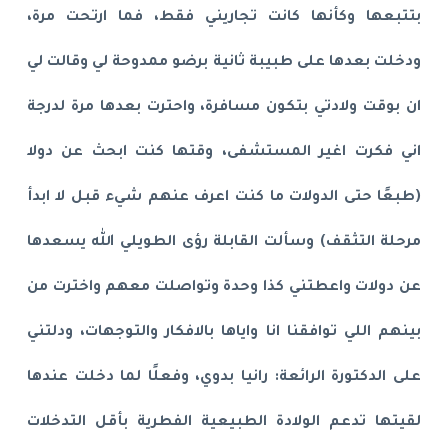
بتتبعها وكأنها كانت تجاريني فقط، فما ارتحت مرة،
ودخلت بعدها على طبيبة ثانية برضو ممدوحة لي وقالت لي
ان بوقت ولادتي بتكون مسافرة، واحترت بعدها مرة لدرجة
اني فكرت اغير المستشفى، وقتها كنت ابحث عن دولا
(طبعًا حتى الدولات ما كنت اعرف عنهم شيء قبل لا ابدأ
مرحلة التثقف) وسألت القابلة رؤى الطويلي الله يسعدها
عن دولات واعطتني كذا وحدة وتواصلت معهم واخترت من
بينهم اللي توافقنا انا واياها بالافكار والتوجهات، ودلتني
على الدكتورة الرائعة: رانيا بدوي، وفعلًا لما دخلت عندها
لقيتها تدعم الولادة الطبيعية الفطرية بأقل التدخلات