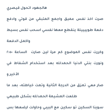
هالجهود اتحول قيصري
صرت اخذ نفس عميق واجمع المتبقي من قوتي وادفع
دفعة طوييييلة ينقطع معها نفسي اسحب نفس بسيط
واكمل الدفعة
وكررت نفس الموضوع كم مرة لين صارت الساعة ٢:٥٠
ونورت بنتي الدنيا الحمدلله بعد استخدام الشفاط في
الأخير و
صار معي تمزق من الدرجة الثانية وتمت خياطته، بعد ما
طلعت المشيمة الحمدلله بشكل طبيعي
سوينا السكين تو سكين مع البيبي وحاولت ارضعها بس