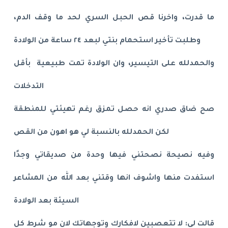
ما قدرت، واخرنا قص الحبل السري لحد ما وقف الدم،
وطلبت تأخير استحمام بنتي لبعد ٢٤ ساعة من الولادة
والحمدلله على التيسير، وان الولادة تمت طبيعية بأقل
التدخلات
صح ضاق صدري انه حصل تمزق رغم تهيئتي للمنطقة
لكن الحمدلله بالنسبة لي هو اهون من القص
وفيه نصيحة نصحتني فيها وحدة من صديقاتي وجدًا
استفدت منها واشوف انها وقتني بعد الله من المشاعر
السيئة بعد الولادة
قالت لي: لا تتعصبين لافكارك وتوجهاتك لان مو شرط كل