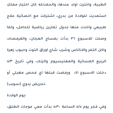
الطبية، واخترت اولد عندها، والحمدلله كان اختيار ممتاز،
استعديت للولادة من بدري، اشتركت مع اخصائية علاج
طبيعي واخذت منها جدول تمارين رياضية للحامل، ولما
وصلت للاسبوع ٣٦ بدأت بمساج العجان، والقرفصاء،
واكل التمر والاناناس وشرب شاي اوراق التوت وحبوب زهرة
الربيع المسائية والمغنيسيوم والزنك، وفي تاريخ ٥/٣
دخلت الاسبوع ٤١، ورفضت قبلها اي فحص مهبلي أو
تحريض يدوي (سويب).
يوم الولادة:
وفي فجر يوم ٥/٥ الساعة ٥:٣٠ بدأت معي موجات الطلق،