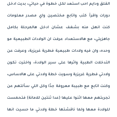
القلق ودايم احب استعد لكل خطوة في حياتي، بديت ادخل
دورات واقرأ كتب واتابع مختصين واي مصدر معلومات
كنت انهل منه بشغف عشان ادخل هالمرحلة بكامل
جاهزيتي، مع هالاستعداد عرفت ان الولادات الطبيعية مو
وحده، وان فيه ولادات طبيعية فطرية غريزية، وعرفت عن
التدخلات الطبية واثرها على سير الولادة، واخترت تكون
ولادتي فطرية غريزية وسويت خطة ولادتي على هالاساس،
وكنت اتابع مع طبيبة معروفة جدًا وكل اللي سألتهم عن
تجربتهم معها اثنوا عليها (عدا ثنتين للامانة) فتحمست
للولادة معها ولما ناقشتها خطة ولادتي ما حسيت انها